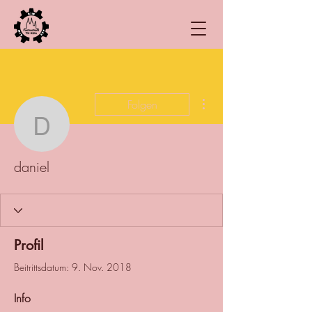
Weitere Optionen
Folgen
daniel
daniel
Profil
Beitrittsdatum: 9. Nov. 2018
Info