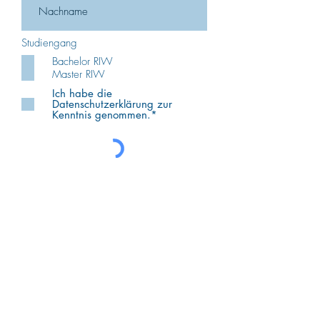
Studiengang
Bachelor RIW
Master RIW
Ich habe die
Datenschutzerklärung zur
Kenntnis genommen.*
Abonnieren
Auf unserer Webseite bieten wir Ihnen die
Möglichkeit, sich unter Angabe Ihrer
Daten für den Alumni-Newsletter
anzumelden. Die Daten werden dabei
von Ihnen in die Eingabemaske
eingegeben und bei der Fachschaft
RIW/AEV zu diesem Zweck verarbeitet.